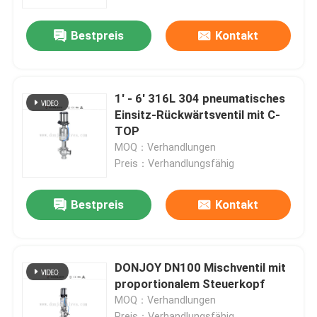
Bestpreis
Kontakt
Über uns
Werksbesichtigung
1' - 6' 316L 304 pneumatisches
Einsitz-Rückwärtsventil mit C-
Qualitätskontrolle
TOP
MOQ：Verhandlungen
Preis：Verhandlungsfähig
KONTAKTIEREN SIE UNS
Bestpreis
Kontakt
Neuigkeiten
Angebot anfordern
DONJOY DN100 Mischventil mit
proportionalem Steuerkopf
MOQ：Verhandlungen
Gesundheitliches Membranventil
Preis：Verhandlungsfähig