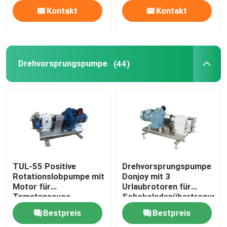
Kontakt
Kontakt
Drehvorsprungspumpe
(44)
TUL-55 Positive
Drehvorsprungspumpe
Rotationslobpumpe mit
Donjoy mit 3
Motor für
Urlaubrotoren für
Tomatensauce-
Schokoladenübertragung
Transfer
Bestpreis
Bestpreis