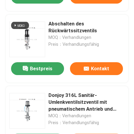
Abschalten des
Rückwärtssitzventils
MOQ：Verhandlungen
Preis：Verhandlungsfähig
Bestpreis
Kontakt
Donjoy 316L Sanitär-
Umlenkventilsitzventil mit
pneumatischem Antrieb und
Steuerkopf C-TOP
MOQ：Verhandlungen
Preis：Verhandlungsfähig