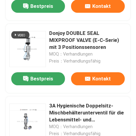
Bestpreis
Kontakt
Donjoy DOUBLE SEAL
MIXPROOF VALVE (E-C-Serie)
mit 3 Positionssensoren
MOQ：Verhandlungen
Preis：Verhandlungsfähig
Bestpreis
Kontakt
Zu Hause
3A Hygienische Doppelsitz-
Mischbehälterunterventil für die
Produkte
Lebensmittel- und
Getränkeverarbeitung
MOQ：Verhandlungen
Videos
Preis：Verhandlungsfähig