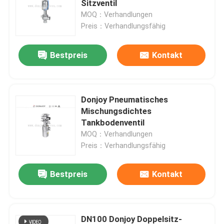
Sitzventil
MOQ：Verhandlungen
Winkelsitzventil
Preis：Verhandlungsfähig
Bestpreis
Kontakt
Sanitäre Globusventile
Sanitäre Kugelventile
Donjoy Pneumatisches
Mischungsdichtes
Intelligenter Ventilpositionierer
Tankbodenventil
MOQ：Verhandlungen
Preis：Verhandlungsfähig
Hydraulische Rückschlagventile
Bestpreis
Kontakt
Kesselablassventil
DruckSicherheitsventil
DN100 Donjoy Doppelsitz-