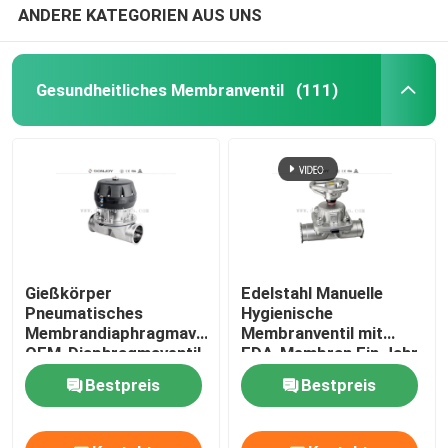
ANDERE KATEGORIEN AUS UNS
Gesundheitliches Membranventil
(111)
Gießkörper
Edelstahl Manuelle
Pneumatisches
Hygienische
Membrandiaphragmaventil,
Membranventil mit
OEM-Diaphragmaventil
FDA-Membran Ein Jahr
Garantie
Bestpreis
Bestpreis