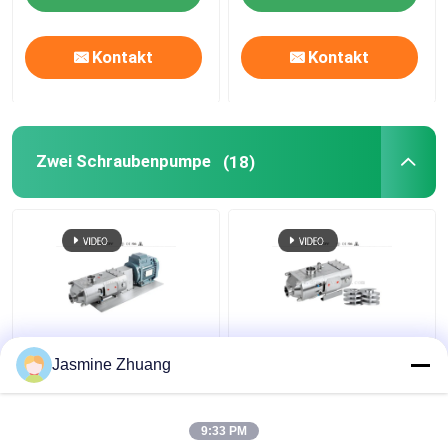
Kontakt
Kontakt
Zwei Schraubenpumpe
(18)
Drehzahlgeregelter
Elektrische
Jasmine Zhuang
Motor Hochviskositäts
Doppelschraubenpumpe
RJT-Schneckenpumpe
Edelstahl
Doppelschraubenpumpe
9:33 PM
für komplexe