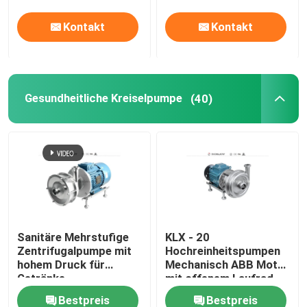
Kontakt
Kontakt
Gesundheitliche Kreiselpumpe
(40)
Sanitäre Mehrstufige
KLX - 20
Zentrifugalpumpe mit
Hochreinheitspumpen
hohem Druck für
Mechanisch ABB Motor
Getränke
mit offenem Laufrad
Bestpreis
Bestpreis