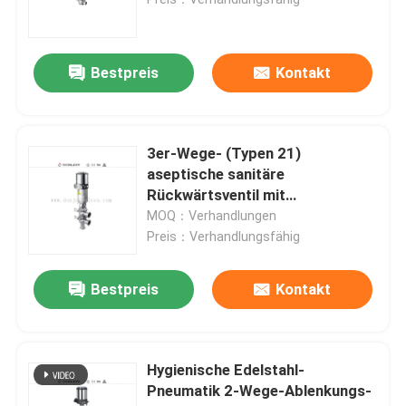
Regelventil
Bestpreis
Kontakt
Rückwärtsventil
3er-Wege- (Typen 21)
Drehvorsprungspumpe
aseptische sanitäre
Rückwärtsventil mit
pneumatischer Bedienung
MOQ：Verhandlungen
Gesundheitliche Kreiselpumpe
Preis：Verhandlungsfähig
Zwei Schraubenpumpe
Bestpreis
Kontakt
Hoher Reinheitsgrad-Pumpen
Hygienische Edelstahl-
Pneumatik 2-Wege-Ablenkungs-
Drosselventile