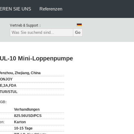
EREN SIE UNS
Referenzen
Vertrieb & Support：
Go
STUL-10 Mini-Loppenpumpe
enzhou, Zhejiang, China
ONJOY
E,3A,FDA
TUR/STUL
AGB:
Verhandlungen
825.56USD/PCS
en:
Karton
10-15 Tage