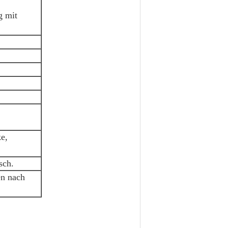
g mit
e,
sch.
en nach