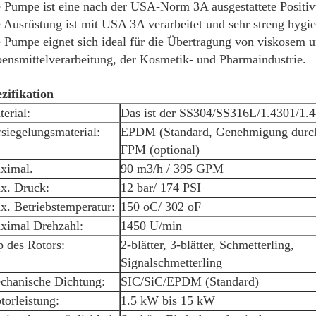
 Pumpe ist eine nach der USA-Norm 3A ausgestattete Posit
 Ausrüstung ist mit USA 3A verarbeitet und sehr streng hygie
 Pumpe eignet sich ideal für die Übertragung von viskosem
ensmittelverarbeitung, der Kosmetik- und Pharmaindustrie.
zifikation
erial:
Das ist der SS304/SS316L/1.4301/1.
siegelungsmaterial:
EPDM (Standard, Genehmigung durc
FPM (optional)
ximal.
90 m3/h / 395 GPM
x. Druck:
12 bar/ 174 PSI
x. Betriebstemperatur:
150 oC/ 302 oF
ximal Drehzahl:
1450 U/min
 des Rotors:
2-blätter, 3-blätter, Schmetterling,
Signalschmetterling
chanische Dichtung:
SIC/SiC/EPDM (Standard)
orleistung:
1.5 kW bis 15 kW