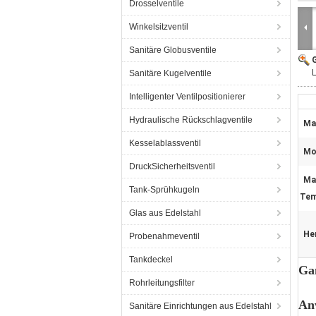
Drosselventile
Winkelsitzventil
Sanitäre Globusventile
G
Sanitäre Kugelventile
Intelligenter Ventilpositionierer
Hydraulische Rückschlagventile
Mat
Kesselablassventil
Mo
DruckSicherheitsventil
Ma
Tank-Sprühkugeln
Tem
Glas aus Edelstahl
He
Probenahmeventil
Tankdeckel
Ga
Rohrleitungsfilter
An
Sanitäre Einrichtungen aus Edelstahl