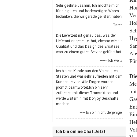
Ko
Sehr geehrte Jasmin, Ich möchte mich
Hor
für die guten und hochwertigen Waren
Ver
bedanken, die wir gerade geliefert haben.
Ho
—— Tareq
Sch
Die Lieferzeit ist genau das, was der
Hyg
Lieferant angedeutet hat, ebenso wie die
San
Qualität und das Design des Ersatzes,
was zu einem guten Service geführt hat.
Ans
Für
—— - Ich weiß.
Ich bin ein Kunde aus den Vereinigten
Di
Staaten und war sehr zufrieden mit dem
Kundenservice. Alle Fragen wurden
Me
prompt beantwortet.Ich bin sehr
mit
zufrieden mit dieser Transaktion und
Ga
werde weiterhin mit Donjoy Geschäfte
machen..
Ent
—— Ich bin nicht derjenige.
Ein
Hei
Vol
Ich bin online Chat Jetzt