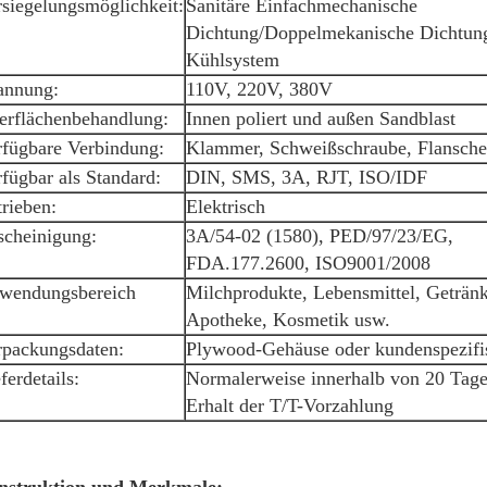
rsiegelungsmöglichkeit:
Sanitäre Einfachmechanische
Dichtung/Doppelmekanische Dichtun
Kühlsystem
annung:
110V, 220V, 380V
erflächenbehandlung:
Innen poliert und außen Sandblast
rfügbare Verbindung:
Klammer, Schweißschraube, Flansche
fügbar als Standard:
DIN, SMS, 3A, RJT, ISO/IDF
rieben:
Elektrisch
scheinigung:
3A/54-02 (1580), PED/97/23/EG,
FDA.177.2600, ISO9001/2008
wendungsbereich
Milchprodukte, Lebensmittel, Getränk
Apotheke, Kosmetik usw.
rpackungsdaten:
Plywood-Gehäuse oder kundenspezifi
ferdetails:
Normalerweise innerhalb von 20 Tag
Erhalt der T/T-Vorzahlung