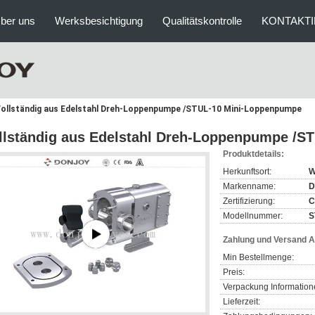
ber uns
Werksbesichtigung
Qualitätskontrolle
KONTAKTI
ollständig aus Edelstahl Dreh-Loppenpumpe /STUL-10 Mini-Loppenpumpe
llständig aus Edelstahl Dreh-Loppenpumpe /
Produktdetails:
Herkunftsort:
W
Markenname:
D
Zertifizierung:
C
Modellnummer:
S
Zahlung und Versand 
Min Bestellmenge:
Preis:
Verpackung Information
Lieferzeit: