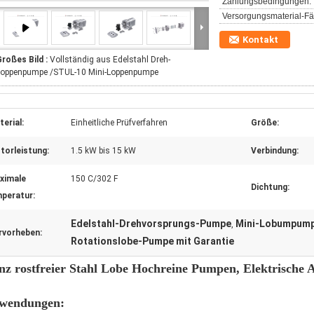
Zahlungsbedingungen:
Versorgungsmaterial-Fäh
Kontakt
roßes Bild :
Vollständig aus Edelstahl Dreh-
Loppenpumpe /STUL-10 Mini-Loppenpumpe
erial:
Einheitliche Prüfverfahren
Größe:
torleistung:
1.5 kW bis 15 kW
Verbindung:
ximale
150 C/302 F
Dichtung:
peratur:
Edelstahl-Drehvorsprungs-Pumpe
Mini-Lobumpum
,
rvorheben:
Rotationslobe-Pumpe mit Garantie
nz rostfreier Stahl Lobe Hochreine Pumpen, Elektrische
wendungen: