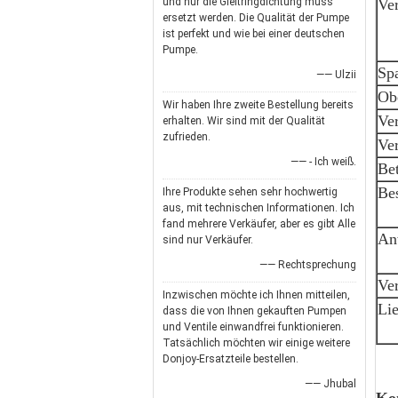
und nur die Gleitringdichtung muss
Ve
ersetzt werden. Die Qualität der Pumpe
ist perfekt und wie bei einer deutschen
Pumpe.
Sp
—— Ulzii
Ob
Wir haben Ihre zweite Bestellung bereits
Ve
erhalten. Wir sind mit der Qualität
zufrieden.
Ver
—— - Ich weiß.
Bet
Be
Ihre Produkte sehen sehr hochwertig
aus, mit technischen Informationen. Ich
fand mehrere Verkäufer, aber es gibt Alle
An
sind nur Verkäufer.
—— Rechtsprechung
Ve
Inzwischen möchte ich Ihnen mitteilen,
Lie
dass die von Ihnen gekauften Pumpen
und Ventile einwandfrei funktionieren.
Tatsächlich möchten wir einige weitere
Donjoy-Ersatzteile bestellen.
—— Jhubal