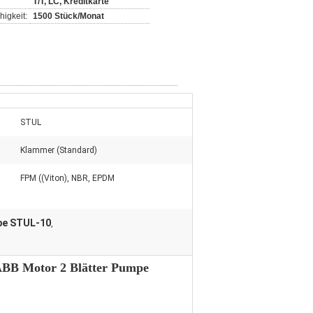
T/T, LC, Kreditkarte
igkeit:
1500 Stück/Monat
STUL
Klammer (Standard)
FPM ((Viton), NBR, EPDM
pe STUL-10
,
 ABB Motor 2 Blätter Pumpe