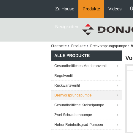
Zu Hause
Produkte
Videos
Ü
Neuigkeiten
Startseite
Produkte
Drehvorsprungspumpe
V
ALLE PRODUKTE
Vo
Gesundheitliches Membranventil
Regelventil
Rückwärtsventil
Drehvorsprungspumpe
Gesundheitliche Kreiselpumpe
Zwei Schraubenpumpe
Hoher Reinheitsgrad-Pumpen