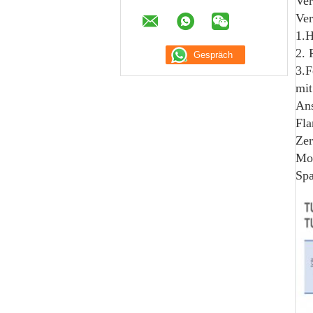
Ver
Ver
1.H
2. 
3.F
mit
Ans
Fla
Zer
Mot
Spa