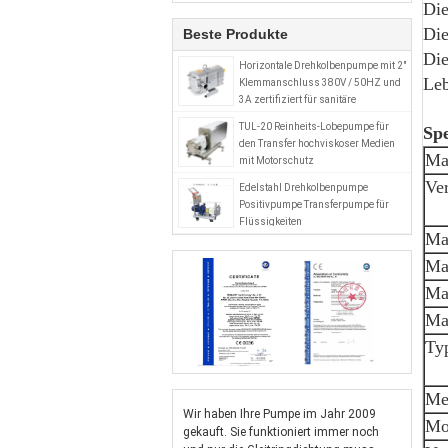
Die
Die
Beste Produkte
Die
Horizontale Drehkolbenpumpe mit 2"
Leb
Klemmanschluss 380V / 50HZ und
3A zertifiziert für sanitäre
Anwendungen
TUL-20 Reinheits-Lobepumpe für
Spe
den Transfer hochviskoser Medien
Mat
mit Motorschutz
Ver
Edelstahl Drehkolbenpumpe
Positivpumpe Transferpumpe für
Flüssigkeiten
Ma
Ma
Ma
Ma
Typ
Me
Wir haben Ihre Pumpe im Jahr 2009
Mot
gekauft. Sie funktioniert immer noch