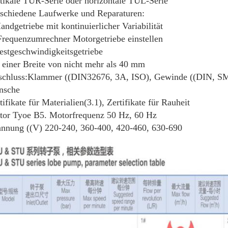
tikale TUR-Serie oder horizontale TUL-Serie
schiedene Laufwerke und Reparaturen:
andgetriebe mit kontinuierlicher Variabilität
Frequenzumrechner Motorgetriebe einstellen
estgeschwindigkeitsgetriebe
 einer Breite von nicht mehr als 40 mm
chluss:Klammer ((DIN32676, 3A, ISO), Gewinde ((DIN, SM
nsche
tifikate für Materialien(3.1), Zertifikate für Rauheit
or Tyoe B5. Motorfrequenz 50 Hz, 60 Hz
nnung ((V) 220-240, 360-400, 420-460, 630-690