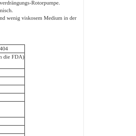
ivverdrängungs-Rotorpumpe.
nisch.
 und wenig viskosem Medium in der
4404
h die FDA)