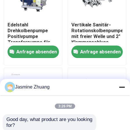
Über uns
Edelstahl
Vertikale Sanitär-
Drehkolbenpumpe
Rotationskolbenpumpe
Werksbesichtigung
Positivpumpe
mit freier Welle und 2"
Transferpumpe für
Klemmanschluss
Flüssigkeiten
Anfrage absenden
Anfrage absenden
Qualitätskontrolle
KONTAKTIEREN SIE UNS
Jasmine Zhuang
Neuigkeiten
3:26 PM
Angebot anfordern
Good day, what product are you looking 
for?
Donjoy Lebensmittel-
SS316L Horizontale
Gesundheitliches Membranventil