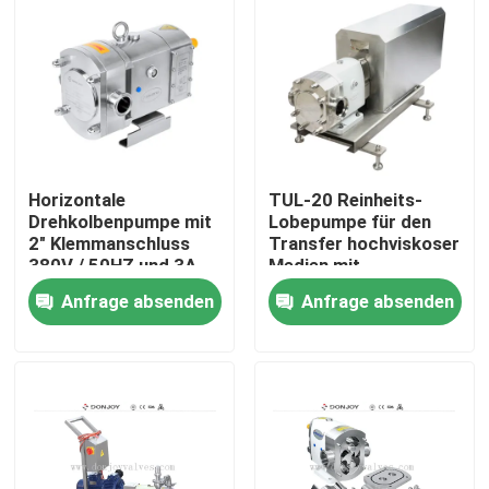
Horizontale
TUL-20 Reinheits-
Drehkolbenpumpe mit
Lobepumpe für den
2" Klemmanschluss
Transfer hochviskoser
380V / 50HZ und 3A
Medien mit
zertifiziert für
Motorschutz
Anfrage absenden
Anfrage absenden
sanitäre Anwendungen
Zu Hause
Produkte
Videos