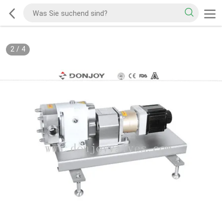
2
/
4