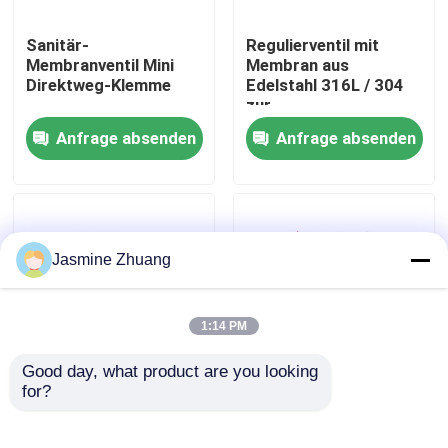
Sanitär-
Regulierventil mit
Über uns
Membranventil Mini
Membran aus
Direktweg-Klemme
Edelstahl 316L / 304
zur
Werksbesichtigung
Durchflussregelung
Anfrage absenden
Anfrage absenden
Qualitätskontrolle
KONTAKTIEREN SIE UNS
Jasmine Zhuang
Neuigkeiten
1:14 PM
Good day, what product are you looking 
Angebot anfordern
for?
SS316L BPE
1 Zoll Sanitär-
Zweiwegdiaphragmaventil
Multiport-
mit EPDM-Dichtung
Diaphragmaventil mit
Gesundheitliches Membranventil