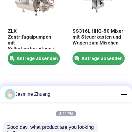
Über uns
ZLX
SS316L HHQ-50 Mixer
Werksbesichtigung
Zentrifugalpumpen
mit Steuerkasten und
mit
Wagen zum Mischen
Selbstvorbereitung /
Qualitätskontrolle
Donjoy-ZLX-35-1
Anfrage absenden
Anfrage absenden
KONTAKTIEREN SIE UNS
Neuigkeiten
Jasmine Zhuang
Angebot anfordern
2:04 PM
Good day, what product are you looking 
Gesundheitliches Membranventil