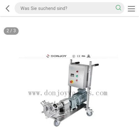
2
/
3