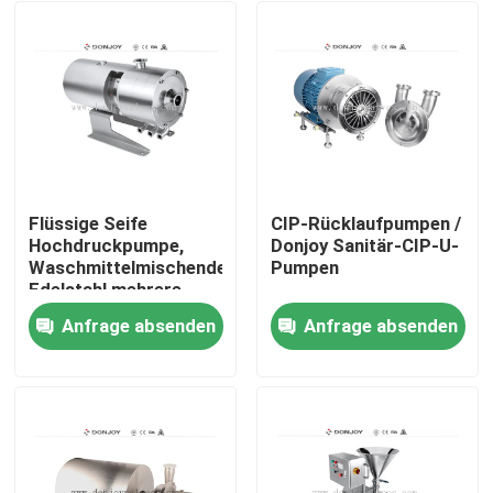
Flüssige Seife
CIP-Rücklaufpumpen /
Hochdruckpumpe,
Donjoy Sanitär-CIP-U-
Waschmittelmischende
Pumpen
Edelstahl mehrere
homogene Pumpen
Anfrage absenden
Anfrage absenden
Zu Hause
Produkte
Videos