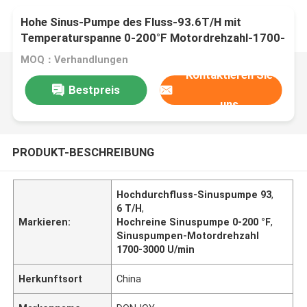
Hohe Sinus-Pumpe des Fluss-93.6T/H mit
Temperaturspanne 0-200°F Motordrehzahl-1700-
3000 U/min
MOQ：Verhandlungen
Kontaktieren Sie
Bestpreis
uns
PRODUKT-BESCHREIBUNG
Hochdurchfluss-Sinuspumpe 93
,
6 T/H
,
Markieren:
Hochreine Sinuspumpe 0-200 °F
,
Sinuspumpen-Motordrehzahl
1700-3000 U/min
Herkunftsort
China