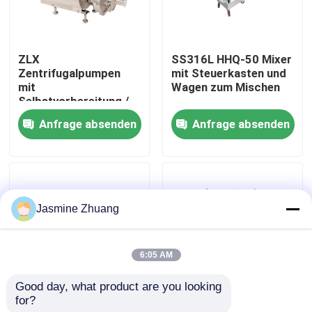
Über uns
ZLX
SS316L HHQ-50 Mixer
Zentrifugalpumpen
mit Steuerkasten und
Werksbesichtigung
mit
Wagen zum Mischen
Selbstvorbereitung /
Donjoy-ZLX-35-1
Anfrage absenden
Anfrage absenden
Qualitätskontrolle
KONTAKTIEREN SIE UNS
Jasmine Zhuang
Neuigkeiten
6:05 AM
Angebot anfordern
Good day, what product are you looking 
for?
Sinuspumpe Donjoy
Einstufige Emulgier-
Gesundheitliches Membranventil