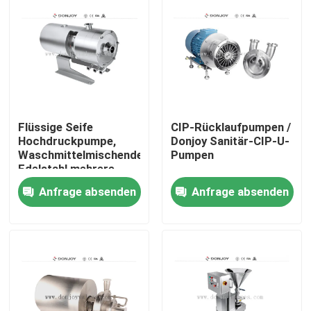
Flüssige Seife
CIP-Rücklaufpumpen /
Hochdruckpumpe,
Donjoy Sanitär-CIP-U-
Waschmittelmischende
Pumpen
Edelstahl mehrere
homogene Pumpen
Anfrage absenden
Anfrage absenden
Zu Hause
Produkte
Videos