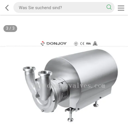
3
/
3