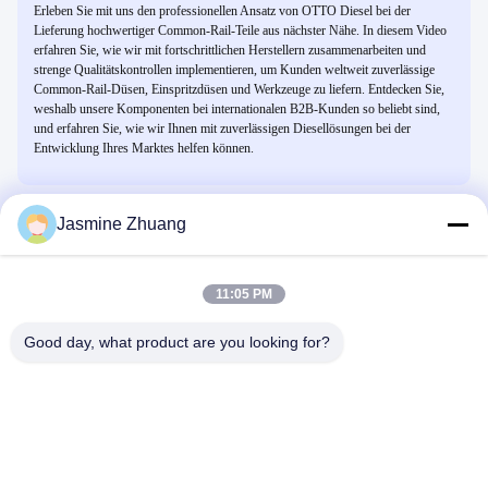
Erleben Sie mit uns den professionellen Ansatz von OTTO Diesel bei der
Lieferung hochwertiger Common-Rail-Teile aus nächster Nähe. In diesem Video
erfahren Sie, wie wir mit fortschrittlichen Herstellern zusammenarbeiten und
strenge Qualitätskontrollen implementieren, um Kunden weltweit zuverlässige
Common-Rail-Düsen, Einspritzdüsen und Werkzeuge zu liefern. Entdecken Sie,
weshalb unsere Komponenten bei internationalen B2B-Kunden so beliebt sind,
und erfahren Sie, wie wir Ihnen mit zuverlässigen Diesellösungen bei der
Entwicklung Ihres Marktes helfen können.
Jasmine Zhuang
Verwandte Videos
11:05 PM
Good day, what product are you looking for?
00:48
00:40
DONJOY
316L Pneumatisches oder manuelles
Sanitärdiaphragmaventil/Drei-T-
Sanitärdiaphragma-Bodenventil 1' -
Ventil mit Schweißenden mit
4'
Gesundheitliches
Gesundheitliches
Kunststoffgriff
Membranventil
Membranventil
July 29, 2025
July 29, 2025