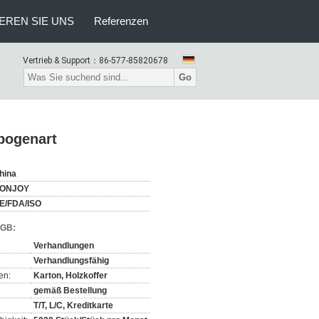
EREN SIE UNS
Referenzen
Vertrieb & Support：
86-577-85820678
Go
nbogenart
hina
ONJOY
E/FDA/ISO
AGB:
Verhandlungen
Verhandlungsfähig
en:
Karton, Holzkoffer
gemäß Bestellung
T/T, L/C, Kreditkarte