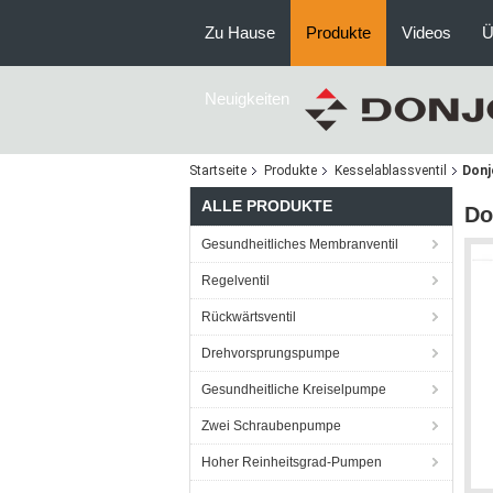
Zu Hause
Produkte
Videos
Ü
Neuigkeiten
Startseite
Produkte
Kesselablassventil
Donj
ALLE PRODUKTE
Do
Gesundheitliches Membranventil
Regelventil
Rückwärtsventil
Drehvorsprungspumpe
Gesundheitliche Kreiselpumpe
Zwei Schraubenpumpe
Hoher Reinheitsgrad-Pumpen