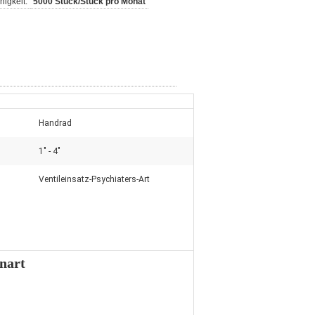
igkeit:
5000 Stück/Stück pro Monat
Handrad
1" - 4"
Ventileinsatz-Psychiaters-Art
nart