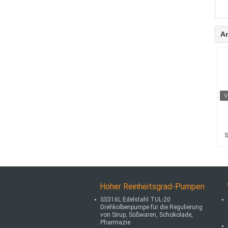
A
S
Hoher Reinheitsgrad-Pumpen
SS316L Edelstahl TUL-20
Drehkolbenpumpe für die Regulierung
von Sirup, Süßwaren, Schokolade,
Pharmazie