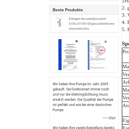
1H
2. 
Beste Produkte
3. 
Ellbogen-Kesselablassventil
4. 
DONJOY DN100 gesundheitliches
5. 
pneumatisches
Sp
Pr
Mat
Ver
Arb
Wir haben Ihre Pumpe im Jahr 2009
Ma
gekauft. Sie funktioniert immer noch
und nur die Gleitringdichtung muss
Ve
ersetzt werden. Die Qualität der Pumpe
An
ist perfekt und wie bei einer deutschen
Pumpe.
—— Ulzii
Eig
En
Wir haben Ihre zweite Bestellung bereits