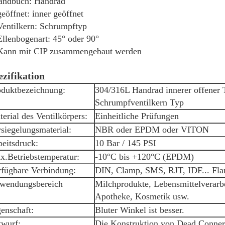
andbuch: Handrad
geöffnet: inner geöffnet
Ventilkern: Schrumpftyp
Ellenbogenart: 45° oder 90°
Kann mit CIP zusammengebaut werden
ezifikation
oduktbezeichnung:
304/316L Handrad innerer offener 
Schrumpfventilkern Typ
erial des Ventilkörpers:
Einheitliche Prüfungen
siegelungsmaterial:
NBR oder EPDM oder VITON
eitsdruck:
10 Bar / 145 PSI
x.Betriebstemperatur:
-10°C bis +120°C (EPDM)
rfügbare Verbindung:
DIN, Clamp, SMS, RJT, IDF... Fla
wendungsbereich
Milchprodukte, Lebensmittelverarb
Apotheke, Kosmetik usw.
enschaft:
Bluter Winkel ist besser.
twurf:
Die Konstruktion von Dead Conner