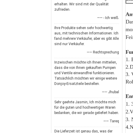
erhalten. Wir sind mit der Qualität
zufrieden.
An
—— - Ich weiß.
Das
Ihre Produkte sehen sehr hochwertig
mon
aus, mit technischen Informationen. Ich
Fei
fand mehrere Verkäufer, aber es gibt Alle
sind nur Verkäufer.
Fu
—— Rechtsprechung
1. 
Inzwischen möchte ich Ihnen mitteilen,
2.D
dass die von Ihnen gekauften Pumpen
und Ventile einwandfrei funktionieren.
3. 
Tatsächlich möchten wir einige weitere
Roh
Donjoy-Ersatzteile bestellen.
—— Jhubal
En
Sehr geehrte Jasmin, Ich möchte mich
1. 
für die guten und hochwertigen Waren
2.V
bedanken, die wir gerade geliefert haben.
3. 
—— Tareq
4.N
Die Lieferzeit ist genau das, was der