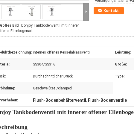
Versorgungsmaterial-Fäh
Kontakt
roßes Bild :
Donjoy Tankbodenventil mit innerer
ffener Ellenbogenart
oduktbezeichnung:
internes offenes Kesselablassventil
Leistung:
erial:
SS304/SS316
Größe:
uck:
Durchschnittlicher Druck
Type:
rbindung:
Geschweißtes /clamped
Flush-Bodenbehälterventil
Flush-Bodenventile
rvorheben:
,
njoy Tankbodenventil mit innerer offener Ellenboge
schreibung