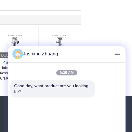
Jasmine Zhuang
Pneumatisches
Professionelles Sanitär-
internes offenes
Abwasserbehälter-
9:35 AM
Kesselablassventil
Bodenventil mit CE-
t
ONJOY mit Schnalle
FDA-Zertifizierung
Good day, what product are you looking 
for?
Referenzen
Senden Sie