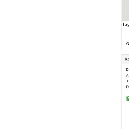
Tag
G
K
D
A
T
F