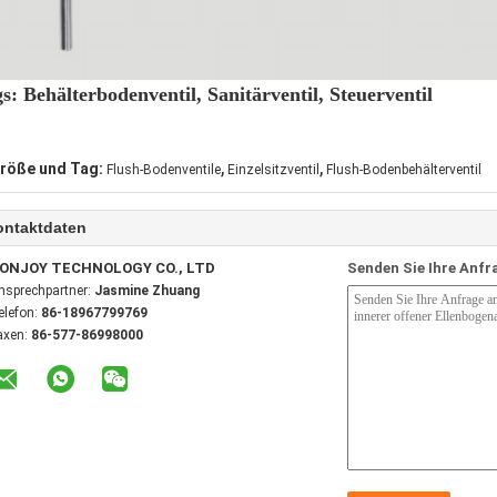
s: Behälterbodenventil, Sanitärventil, Steuerventil
,
,
röße und Tag:
Flush-Bodenventile
Einzelsitzventil
Flush-Bodenbehälterventil
ontaktdaten
ONJOY TECHNOLOGY CO., LTD
Senden Sie Ihre Anfr
nsprechpartner:
Jasmine Zhuang
elefon:
86-18967799769
axen:
86-577-86998000