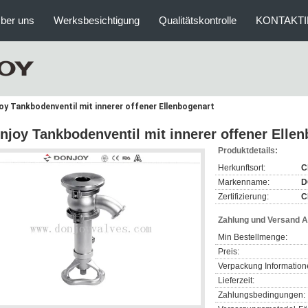
ber uns
Werksbesichtigung
Qualitätskontrolle
KONTAKTI
oy Tankbodenventil mit innerer offener Ellenbogenart
njoy Tankbodenventil mit innerer offener Elle
Produktdetails:
Herkunftsort:
C
Markenname:
D
Zertifizierung:
C
Zahlung und Versand 
Min Bestellmenge:
Preis:
Verpackung Information
Lieferzeit:
Zahlungsbedingungen: