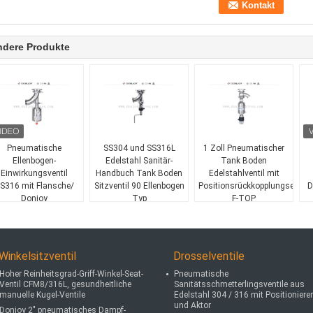
ndere Produkte
Pneumatische
SS304 und SS316L
1 Zoll Pneumatischer
Ellenbogen-
Edelstahl Sanitär-
Tank Boden
Einwirkungsventil
Handbuch Tank Boden
Edelstahlventil mit
S316 mit Flansche/
Sitzventil 90 Ellenbogen
Positionsrückkopplungseinhei
D
Donjoy
Typ
F-TOP
Tankbodenventil
Winkelsitzventil
Drosselventile
Hoher Reinheitsgrad-Griff-Winkel-Seat-
Pneumatische
Ventil CFM8/316L, gesundheitliche
Sanitätsschmetterlingsventile aus
manuelle Kugel-Ventile
Edelstahl 304 / 316 mit Positionierer
und Aktor
Donjoy 2" pneumatisches Dampf-