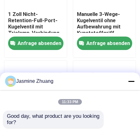
1 Zoll Nicht-
Manuelle 3-Wege-
Über uns
Retention-Full-Port-
Kugelventil ohne
Kugelventil mit
Aufbewahrung mit
Triclamp-Verbindung
Kunststoffgriff
Werksbesichtigung
und ISO-Halterung
Anfrage absenden
Anfrage absenden
Qualitätskontrolle
KONTAKTIEREN SIE UNS
Jasmine Zhuang
Neuigkeiten
11:33 PM
Good day, what product are you looking 
Angebot anfordern
for?
Pharmazeutische
SS316L
Sanitärkugelventile
Elektroantrieb L-
ohne Aufbewahrung
Anschluss 1,5"
Gesundheitliches Membranventil