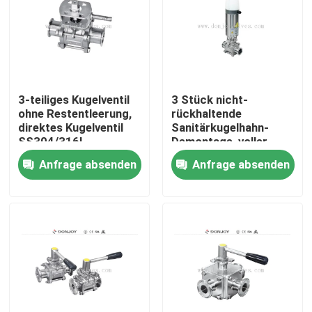
3-teiliges Kugelventil
3 Stück nicht-
ohne Restentleerung,
rückhaltende
direktes Kugelventil
Sanitärkugelhahn-
SS304/316L
Demontage, voller
Durchgang, SS316L, 2
Anfrage absenden
Anfrage absenden
Zoll
Zu Hause
Produkte
Videos