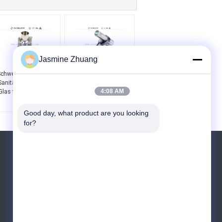
Jasmine Zhuang
chweiß Enden Fluss
Union-Schauglas
Sanitär DN100 Sight
Edelstahl
4:08 AM
Glas für Rohrleitung
Sanitärfittings Union-
Schauglas mit Lampe
Good day, what product are you looking 
for?
Referenzen
Senden Sie
sgs