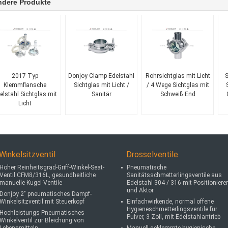
ndere Produkte
2017 Typ
Donjoy Clamp Edelstahl
Rohrsichtglas mit Licht
S
Klemmflansche
Sichtglas mit Licht /
/ 4 Wege Sichtglas mit
elstahl Sichtglas mit
Sanitär
Schweiß End
Licht
Winkelsitzventil
Drosselventile
Hoher Reinheitsgrad-Griff-Winkel-Seat-
Pneumatische
Ventil CFM8/316L, gesundheitliche
Sanitätsschmetterlingsventile aus
manuelle Kugel-Ventile
Edelstahl 304 / 316 mit Positionierer
und Aktor
Donjoy 2" pneumatisches Dampf-
Winkelsitzventil mit Steuerkopf
Einfachwirkende, normal offene
Hygieneschmetterlingsventile für
Hochleistungs-Pneumatisches
Pulver, 3 Zoll, mit Edelstahlantrieb
Winkelventil zur Bleichung von