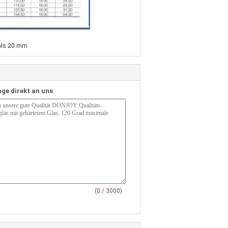
 als 20 mm
age direkt an uns
(
0
/ 3000)