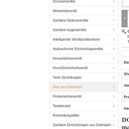
Drosselventile
Winkelsitzventil
Sanitäre Globusventile
Sanitäre Kugelventile
G
S
Intelligenter Ventilpositionierer
Hydraulische Rückschlagventile
Kesselablassventil
Di
DruckSicherheitsventil
St
Tank-Sprühkugeln
Inn
Glas aus Edelstahl
Probenahmeventil
Pr
Tankdeckel
He
Rohrleitungsfilter
DO
Sanitäre Einrichtungen aus Edelstahl
ma