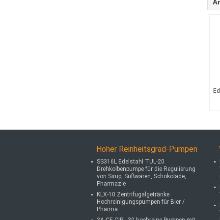
A
Ed
Hoher Reinheitsgrad-Pumpen
SS316L Edelstahl TUL-20
Drehkolbenpumpe für die Regulierung
von Sirup, Süßwaren, Schokolade,
Pharmazie
KLX-10 Zentrifugalgetränke
Hochreinigungspumpen für Bier /
Pharma