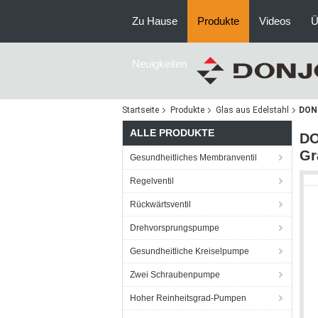
Zu Hause
Produkte
Videos
Ü
Neuigkeiten
Startseite
Produkte
Glas aus Edelstahl
DONJ
ALLE PRODUKTE
DO
Gr
Gesundheitliches Membranventil
Regelventil
Rückwärtsventil
Drehvorsprungspumpe
Gesundheitliche Kreiselpumpe
Zwei Schraubenpumpe
Hoher Reinheitsgrad-Pumpen