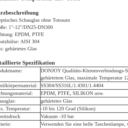
rzbeschreibung
ptisches Schauglas ohne Totraum
öße: 1"-12"/DN25-DN300
chtung: EPDM, PTFE
utzhülse: AISI 304
s: gehärtetes Glas
taillierte Spezifikation
oduktname:
DONJOY Qualitäts-Klemmverbindungs-Sc
gehärtetem Glas, maximale Temperatur 1
tilkörpermaterial:
SS304/SS316L/1.4301/1.4404
htungsmaterial:
EPDM, PTFE, SILIKON usw.
hauglas:
gehärtetes Glas
x. Temperatur:
-10 bis 120 Grad (Silikon)
beitsdruck
Vakuum -10 bar
terie:
Verwenden Sie eine helle Taschenlampe, 