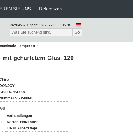
EREN SIE UNS
Referenzen
Vertrieb & Support：
86-577-85820678
Go
 maximale Temperatur
mit gehärtetem Glas, 120
China
DONJOY
CE/FDA/ISO/3A
Nummer VSJ500N1
AGB:
Verhandlungen
en:
Karton, Holzkoffer
10-30 Arbeitstage