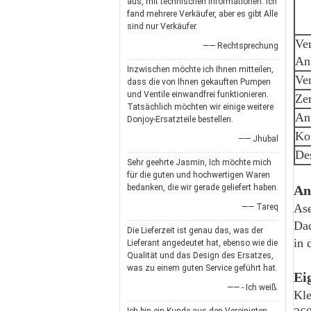
aus, mit technischen Informationen. Ich
fand mehrere Verkäufer, aber es gibt Alle
sind nur Verkäufer.
Ve
—— Rechtsprechung
An
Inzwischen möchte ich Ihnen mitteilen,
Ver
dass die von Ihnen gekauften Pumpen
und Ventile einwandfrei funktionieren.
Zer
Tatsächlich möchten wir einige weitere
An
Donjoy-Ersatzteile bestellen.
Ko
—— Jhubal
De
Sehr geehrte Jasmin, Ich möchte mich
für die guten und hochwertigen Waren
bedanken, die wir gerade geliefert haben.
An
Ase
—— Tareq
Dad
Die Lieferzeit ist genau das, was der
in 
Lieferant angedeutet hat, ebenso wie die
Qualität und das Design des Ersatzes,
was zu einem guten Service geführt hat.
Ei
—— - Ich weiß.
Kl