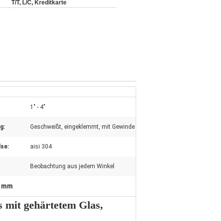
T/T, L/C, Kreditkarte
1" - 4"
g:
Geschweißt, eingeklemmt, mit Gewinde
se:
aisi 304
Beobachtung aus jedem Winkel
0 mm
mit gehärtetem Glas,