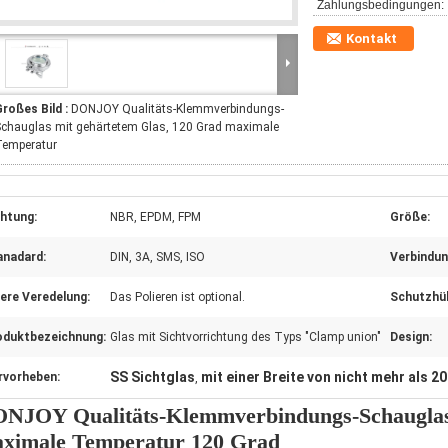
Zahlungsbedingungen:
Kontakt
roßes Bild :
DONJOY Qualitäts-Klemmverbindungs-
chauglas mit gehärtetem Glas, 120 Grad maximale
Temperatur
chtung:
NBR, EPDM, FPM
Größe:
anadard:
DIN, 3A, SMS, ISO
Verbindun
ere Veredelung:
Das Polieren ist optional.
Schutzhül
oduktbezeichnung:
Glas mit Sichtvorrichtung des Typs "Clamp union"
Design:
SS Sichtglas
mit einer Breite von nicht mehr als 2
rvorheben:
,
NJOY Qualitäts-Klemmverbindungs-Schauglas 
ximale Temperatur 120 Grad