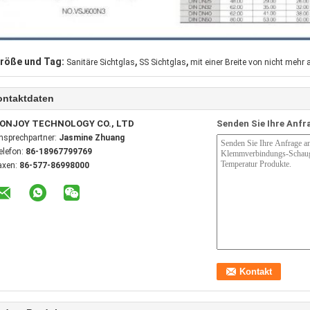
,
,
röße und Tag:
Sanitäre Sichtglas
SS Sichtglas
mit einer Breite von nicht mehr
ontaktdaten
ONJOY TECHNOLOGY CO., LTD
Senden Sie Ihre Anfr
nsprechpartner:
Jasmine Zhuang
elefon:
86-18967799769
axen:
86-577-86998000