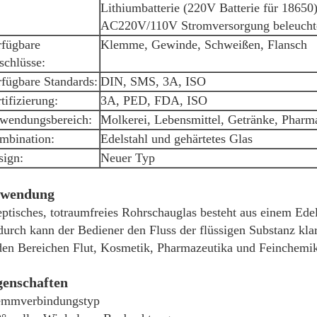
Lithiumbatterie (220V Batterie für 18650
AC220V/110V Stromversorgung beleucht
rfügbare
Klemme, Gewinde, Schweißen, Flansch
schlüsse:
fügbare Standards:
DIN, SMS, 3A, ISO
tifizierung:
3A, PED, FDA, ISO
wendungsbereich:
Molkerei, Lebensmittel, Getränke, Pharm
mbination:
Edelstahl und gehärtetes Glas
sign:
Neuer Typ
wendung
ptisches, totraumfreies Rohrschauglas besteht aus einem Ede
urch kann der Bediener den Fluss der flüssigen Substanz kla
den Bereichen Flut, Kosmetik, Pharmazeutika und Feinchemika
genschaften
emmverbindungstyp