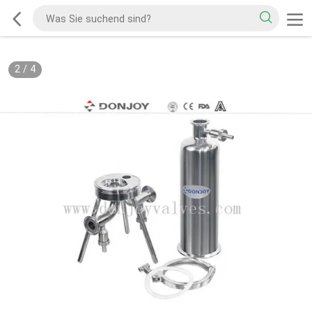
2
/
4