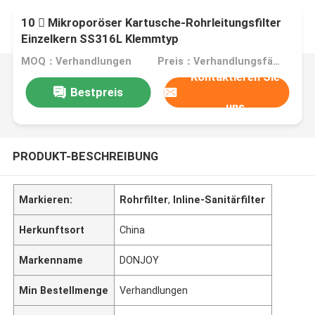
10  Mikroporöser Kartusche-Rohrleitungsfilter
Einzelkern SS316L Klemmtyp
MOQ：Verhandlungen
Preis：Verhandlungsfähig
Kontaktieren Sie
Bestpreis
uns
PRODUKT-BESCHREIBUNG
Markieren:
Rohrfilter
,
Inline-Sanitärfilter
Herkunftsort
China
Markenname
DONJOY
Min Bestellmenge
Verhandlungen