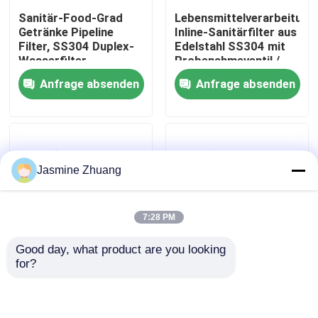
Sanitär-Food-Grad
Lebensmittelverarbeitung
Getränke Pipeline
Inline-Sanitärfilter aus
Über uns
Filter, SS304 Duplex-
Edelstahl SS304 mit
Wasserfilter
Probenahmeventil /
Ablassventil
Anfrage absenden
Anfrage absenden
Werksbesichtigung
Qualitätskontrolle
Jasmine Zhuang
KONTAKTIEREN SIE UNS
7:28 PM
Neuigkeiten
Good day, what product are you looking 
for?
Angebot anfordern
40 Zoll Sanitärpatrone
1‘’-4‘’SS316 & 304
Filtergehäuse für
abnehmbarer
Bierfiltergeräte
Bodenablauf mit
Erdungsleckage und
Gesundheitliches Membranventil