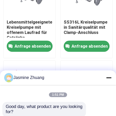
Über uns
Lebensmittelgeeignete
SS316L Kreiselpumpe
Kreiselpumpe mit
in Sanitärqualität mit
Werksbesichtigung
offenem Laufrad für
Clamp-Anschluss
Getränke
Anfrage absenden
Anfrage absenden
Qualitätskontrolle
KONTAKTIEREN SIE UNS
Jasmine Zhuang
Neuigkeiten
1:51 PM
Angebot anfordern
Good day, what product are you looking 
for?
Sonnenblumenöl-
Sandstrahl Sanitäre
Gesundheitliches Membranventil