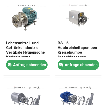
Lebensmittel- und
BS - 6
Getränkeindustrie
Hochreinheitspumpen
Vertikale Hygienische
Kreiselpumpe
Kreiselpumpe
(geschlossenes
Laufrad) zur
Anfrage absenden
Anfrage absenden
Flüssigkeitskontrolle
Zu Hause
Produkte
Videos